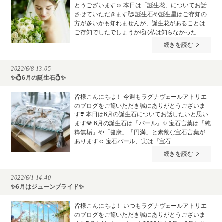
とうございます☺️ 本日は「誕生花」についてお話
させていただきます🥰 誕生石や誕生星はご存知の
方が多いかも知れませんが、誕生花があることは
ご存知でしたでしょうか🤔 (私は知らなかった...
続きを読む
2022/6/8 13:05
✨💍6月の誕生石💍✨
皆様こんにちは！ 今週もラグナヴェールアトリエ
のブログをご覧いただき誠にありがとうございま
す❣️ 本日は6月の誕生石についてお話したいと思い
ます💎 6月の誕生石は『パール』✨ 宝石言葉は「純
粋無垢」や「健康」「円満」と素敵な宝石言葉が
あります☺️ 宝石パール、実は『宝石...
続きを読む
2022/6/1 14:40
✨6月はジューンブライド✨
皆様こんにちは！ いつもラグナヴェールアトリエ
のブログをご覧いただき誠にありがとうございま