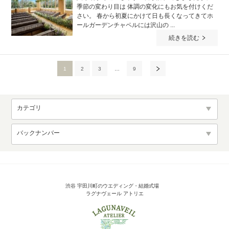
季節の変わり目は 体調の変化にもお気を付けくだ
さい。 春から初夏にかけて日も長くなってきてホ
ールガーデンチャペルには沢山の ...
続きを読む
1
2
3
…
9
カテゴリ
バックナンバー
渋谷 宇田川町のウエディング・結婚式場
ラグナヴェール アトリエ