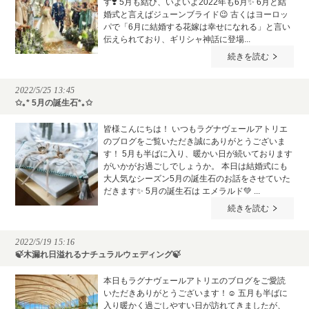
す❣️ 5月も結び、いよいよ2022年も6月✨ 6月と結
婚式と言えばジューンブライド😉 古くはヨーロッ
パで「6月に結婚する花嫁は幸せになれる」と言い
伝えられており、ギリシャ神話に登場...
続きを読む
2022/5/25 13:45
✩｡* 5月の誕生石*｡✩
皆様こんにちは！ いつもラグナヴェールアトリエ
のブログをご覧いただき誠にありがとうございま
す！ 5月も半ばに入り、暖かい日が続いております
がいかがお過ごしでしょうか。 本日は結婚式にも
大人気なシーズン5月の誕生石のお話をさせていた
だきます✨ 5月の誕生石は エメラルド💚 ...
続きを読む
2022/5/19 15:16
🍃木漏れ日溢れるナチュラルウェディング🍃
本日もラグナヴェールアトリエのブログをご愛読
いただきありがとうございます！☺ 五月も半ばに
入り暖かく過ごしやすい日が訪れてきましたが、