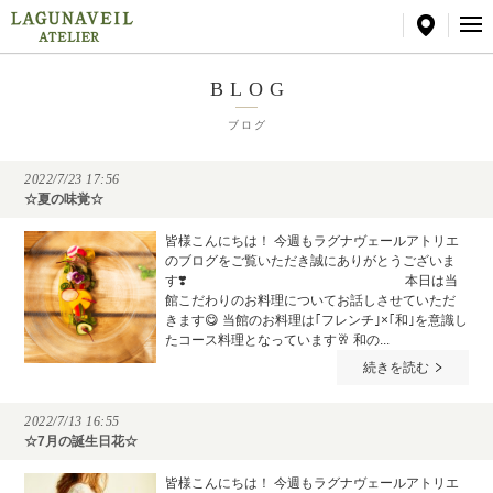
BLOG
ブログ
2022/7/23 17:56
☆夏の味覚☆
皆様こんにちは！ 今週もラグナヴェールアトリエ
のブログをご覧いただき誠にありがとうございま
す❣️ 本日は当
館こだわりのお料理についてお話しさせていただ
きます😋 当館のお料理は｢フレンチ｣×｢和｣を意識し
たコース料理となっています🥂 和の...
続きを読む
2022/7/13 16:55
☆7月の誕生日花☆
皆様こんにちは！ 今週もラグナヴェールアトリエ