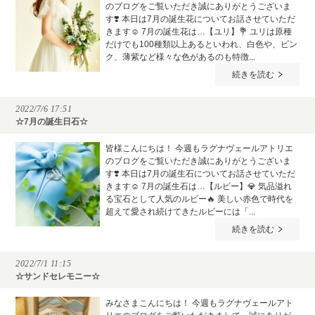
のブログをご覧いただき誠にありがとうございま
す❣️ 本日は7月の誕生花についてお話させていただ
きます☺️ 7月の誕生花は…【ユリ】💐 ユリは原種
だけでも100種類以上あるといわれ、白色や、ピン
ク、薄紫など様々な色があるのも特徴...
続きを読む
2022/7/6 17:51
☆7月の誕生日石☆
皆様こんにちは！ 今週もラグナヴェールアトリエ
のブログをご覧いただき誠にありがとうございま
す❣️ 本日は7月の誕生石についてお話させていただ
きます☺️ 7月の誕生石は…【ルビー】💎 気品溢れ
る宝石として人気のルビー🔥 美しい赤色で時代を
超えて愛され続けてきたルビーには「...
続きを読む
2022/7/1 11:15
☆サンドセレモニー☆
みなさまこんにちは！ 今週もラグナヴェールアト