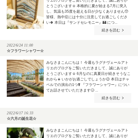
リエのブログをご覧いただきまして、誠にありが
とうございます☺️ 本格的に夏が始まる7月に突入
し、気温も35度を超える日が少なくありません🥺
皆様、熱中症には十分に注意してお過ごしくださ
い🍀 本日は『サンドセレモニー』🏰 につ...
続きを読む
2022/6/24 11:00
☆フラワーシャワー☆
みなさまこんにちは！ 今週もラグナヴェールアト
リエのブログをご覧いただきまして、誠にありが
とうございます☺️ 6月なのに真夏日が続きそうなこ
れから☀️ いかがお過ごしでしょうか😉 本日はチャ
ペルでの演出の1つ❣️ 『フラワーシャワー』につい
てお話させていただきます🥴 ...
続きを読む
2022/6/17 16:33
☆六月の誕生花☆
みなさまこんにちは！ 今週もラグナヴェールアト
リエのブログをご覧いただきまして、誠にありが