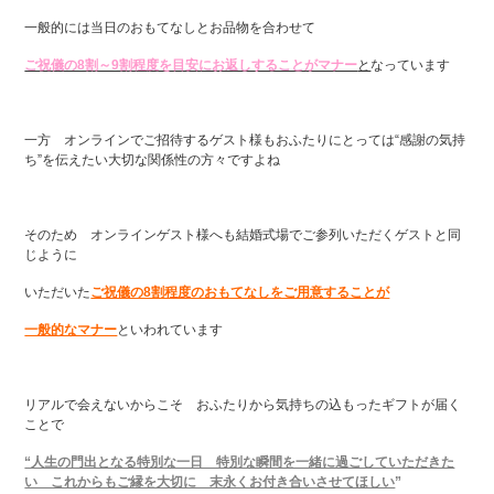
一般的には当日のおもてなしとお品物を合わせて
ご祝儀の8割～9割程度を目安にお返しすることがマナー
と
なっています
一方 オンラインでご招待するゲスト様もおふたりにとっては“感謝の気持
ち”を伝えたい大切な関係性の方々ですよね
そのため オンラインゲスト様へも結婚式場でご参列いただくゲストと同
じように
いただいた
ご祝儀の8割程度のおもてなしをご用意することが
一般的なマナー
といわれています
リアルで会えないからこそ おふたりから気持ちの込もったギフトが届く
ことで
“人生の門出となる特別な一日 特別な瞬間を一緒に過ごしていただきた
い これからもご縁を大切に 末永くお付き合いさせてほしい
”