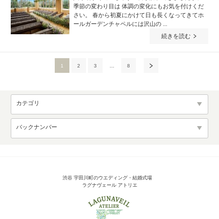
季節の変わり目は 体調の変化にもお気を付けくだ
さい。 春から初夏にかけて日も長くなってきてホ
ールガーデンチャペルには沢山の ...
続きを読む
1
2
3
…
8
カテゴリ
バックナンバー
渋谷 宇田川町のウエディング・結婚式場
ラグナヴェール アトリエ