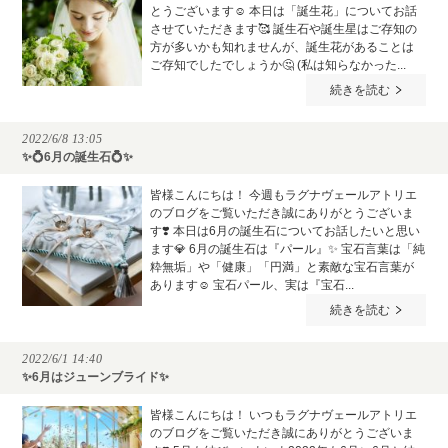
とうございます☺️ 本日は「誕生花」についてお話
させていただきます🥰 誕生石や誕生星はご存知の
方が多いかも知れませんが、誕生花があることは
ご存知でしたでしょうか🤔 (私は知らなかった...
続きを読む
2022/6/8 13:05
✨💍6月の誕生石💍✨
皆様こんにちは！ 今週もラグナヴェールアトリエ
のブログをご覧いただき誠にありがとうございま
す❣️ 本日は6月の誕生石についてお話したいと思い
ます💎 6月の誕生石は『パール』✨ 宝石言葉は「純
粋無垢」や「健康」「円満」と素敵な宝石言葉が
あります☺️ 宝石パール、実は『宝石...
続きを読む
2022/6/1 14:40
✨6月はジューンブライド✨
皆様こんにちは！ いつもラグナヴェールアトリエ
のブログをご覧いただき誠にありがとうございま