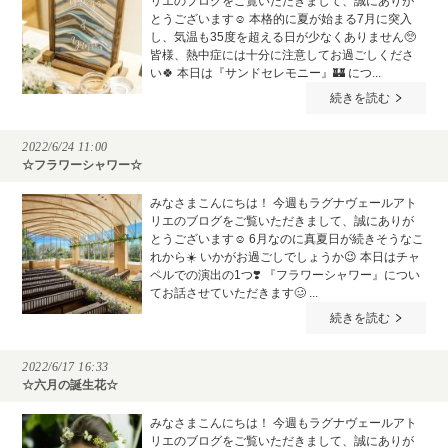
リエのブログをご覧いただきまして、誠にありが
とうございます☺️ 本格的に夏が始まる7月に突入
し、気温も35度を超える日が少なくありません🥺
皆様、熱中症には十分に注意してお過ごしくださ
い🍀 本日は『サンドセレモニー』🏰 につ...
続きを読む
2022/6/24 11:00
☆フラワーシャワー☆
みなさまこんにちは！ 今週もラグナヴェールアト
リエのブログをご覧いただきまして、誠にありが
とうございます☺️ 6月なのに真夏日が続きそうなこ
れから☀️ いかがお過ごしでしょうか😉 本日はチャ
ペルでの演出の1つ❣️ 『フラワーシャワー』につい
てお話させていただきます🥴 ...
続きを読む
2022/6/17 16:33
☆六月の誕生花☆
みなさまこんにちは！ 今週もラグナヴェールアト
リエのブログをご覧いただきまして、誠にありが