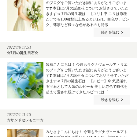
のブログをご覧いただき誠にありがとうございま
す❣️ 本日は7月の誕生花についてお話させていただ
きます☺️ 7月の誕生花は…【ユリ】💐 ユリは原種
だけでも100種類以上あるといわれ、白色や、ピン
ク、薄紫など様々な色があるのも特徴...
続きを読む
2022/7/6 17:51
☆7月の誕生日石☆
皆様こんにちは！ 今週もラグナヴェールアトリエ
のブログをご覧いただき誠にありがとうございま
す❣️ 本日は7月の誕生石についてお話させていただ
きます☺️ 7月の誕生石は…【ルビー】💎 気品溢れ
る宝石として人気のルビー🔥 美しい赤色で時代を
超えて愛され続けてきたルビーには「...
続きを読む
2022/7/1 11:15
☆サンドセレモニー☆
みなさまこんにちは！ 今週もラグナヴェールアト