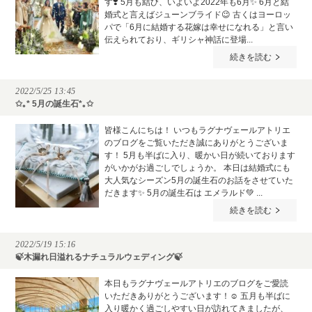
す❣️ 5月も結び、いよいよ2022年も6月✨ 6月と結
婚式と言えばジューンブライド😉 古くはヨーロッ
パで「6月に結婚する花嫁は幸せになれる」と言い
伝えられており、ギリシャ神話に登場...
続きを読む
2022/5/25 13:45
✩｡* 5月の誕生石*｡✩
皆様こんにちは！ いつもラグナヴェールアトリエ
のブログをご覧いただき誠にありがとうございま
す！ 5月も半ばに入り、暖かい日が続いております
がいかがお過ごしでしょうか。 本日は結婚式にも
大人気なシーズン5月の誕生石のお話をさせていた
だきます✨ 5月の誕生石は エメラルド💚 ...
続きを読む
2022/5/19 15:16
🍃木漏れ日溢れるナチュラルウェディング🍃
本日もラグナヴェールアトリエのブログをご愛読
いただきありがとうございます！☺ 五月も半ばに
入り暖かく過ごしやすい日が訪れてきましたが、